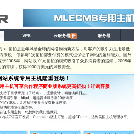
VPS
云服务器
服务器
机
<- 竞拍是近年风靡全球的网络购物新方法，对客户的吸引力是用最低
方来说，每参与1次竞拍都要付费的模式也保证了网站的盈利能力。国外
立于2005年，网站以“0”元竞拍的模式吸引了众多消费者的追崇，2008年
公司的青睐，获得1000万美元的风投资金。
网站系统专用主机隆重登场！
用主机可享合作程序商业版系统更高折扣！详询客服
支持子目录绑定（子站点），流量统计，精确访问日志。
b服务器引擎（httpd）超越普通服务器10倍速度
的MYSQL，让您获得更多并发数据库连接。
站功能模块全面支持。
认证专用主机，您想到的我们能做到。
ux内核C语言开发员，ChinaUnix版主打造，超越CPanel，达到美国主机管理水平。