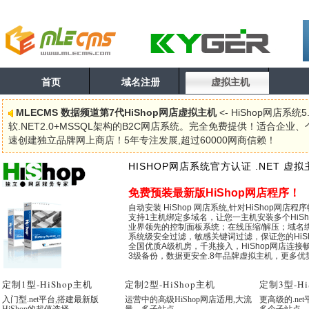
首页
域名注册
虚拟主机
MLECMS 数据频道第7代HiShop网店虚拟主机
<- HiShop网店系
软.NET2.0+MSSQL架构的B2C网店系统。完全免费提供！适合企
速创建独立品牌网上商店！5年专注发展,超过60000网商信赖！
HISHOP网店系统官方认证 .NET 虚拟
免费预装最新版HiShop网店程序！
自动安装 HiShop 网店系统,针对HiShop网店程
支持1主机绑定多域名，让您一主机安装多个HiSh
业界领先的控制面板系统；在线压缩/解压；域名绑
系统级安全过滤，敏感关键词过滤，保证您的HiS
全国优质A级机房，千兆接入，HiShop网店连接
3级备份，数据更安全.8年品牌虚拟主机，更多优
定制1型
-HiShop主机
定制2型
-HiShop主机
定制3型
-H
入门型.net平台,搭建最新版
运营中的高级HiShop网店适用,大流
更高级的.ne