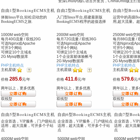
资深Linux内核C语言开发员，ChinaUnix版主
自由1型
BookingECMS主机
自由2型
BookingECMS主机
自由3型
Boo
体验linux平台,轻松启动您的
入门型linux平台,搭建最新版
运营中的高级Boo
BookingECMS之旅.
BookingECMS程序的超值选择
用,超大流量。
1000M web空间
2000M web空间
2500M web空
每月40G流量 / 双线20G
每月72G流量 / 双线36G
每月88G流量 / 
可选Nginx
或Apache
可选Nginx
或Apache
可选Nginx
或Apa
可开3个网站
可开4个网站
可开5个网站
可绑定10个主域名
可绑定10个主域名
可绑定20个主域
2G Mysql数据库
1个企业富邮体验帐号
1个企业富邮体
2G Mysql数据库
2G Mysql数据库
PHP主机特点
PHP主机特点
PHP主机特点
主机星级:
主机星级:
主机星级:
285.6
411.6
579.6
价格
元/年
价格
元/年
价格
元/
两年以上，更多优惠
两年以上，更多优惠
两年以上，更多
双线型
双线型
双线型
自由5型
BookingECMS主机
自由6型
BookingECMS主机
自由7型
Boo
企业首选，VIP服务，门户级站点
企业首选，VIP服务，门户级站点
企业首选，VI
适用，超大流量，可开多个子站
适用，超大流量，可开多个子站
适用，超大流
点
点
点
4000M web空间
5000M web空间
6000M web空