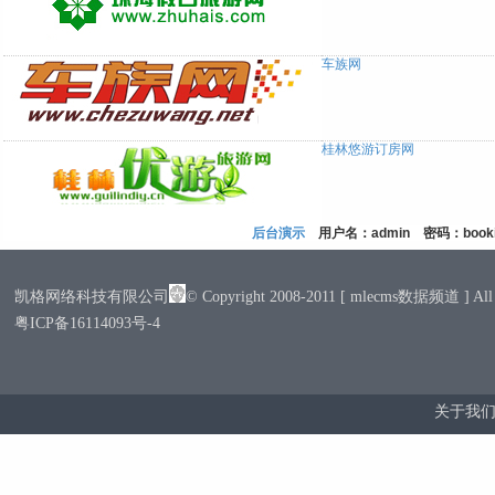
车族网
桂林悠游订房网
后台演示
用户名：admin 密码：booki
凯格网络科技有限公司
© Copyright 2008-2011 [ mlecms数据频道 ] All R
粤ICP备16114093号-4
关于我