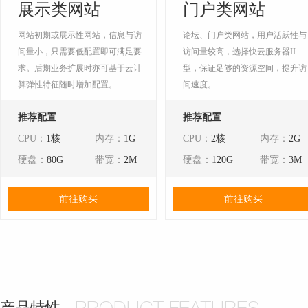
展示类网站
门户类网站
网站初期或展示性网站，信息与访
论坛、门户类网站，用户活跃性与
问量小，只需要低配置即可满足要
访问量较高，选择快云服务器II
求。后期业务扩展时亦可基于云计
型，保证足够的资源空间，提升访
算弹性特征随时增加配置。
问速度。
推荐配置
推荐配置
CPU：
1核
内存：
1G
CPU：
2核
内存：
2G
硬盘：
80G
带宽：
2M
硬盘：
120G
带宽：
3M
前往购买
前往购买
产品特性
PRODUCT FEATURES