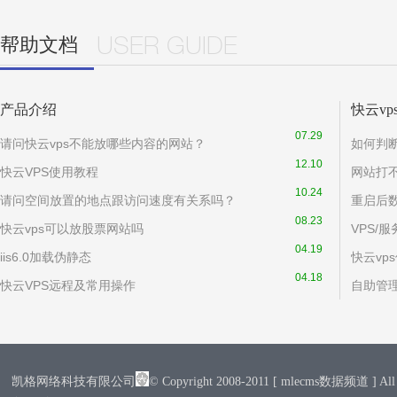
帮助文档
USER GUIDE
产品介绍
快云v
07.29
请问快云vps不能放哪些内容的网站？
如何判
12.10
快云VPS使用教程
网站打
10.24
请问空间放置的地点跟访问速度有关系吗？
重启后
08.23
快云vps可以放股票网站吗
VPS/
04.19
iis6.0加载伪静态
快云vp
04.18
快云VPS远程及常用操作
自助管理
凯格网络科技有限公司
© Copyright 2008-2011 [ mlecms数据频道 ] All R