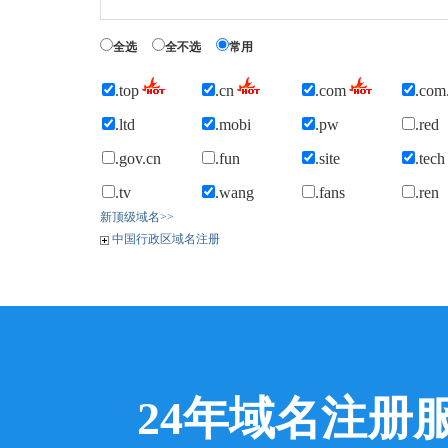
全选
全不选
常用
.top
.cn
.com
.com
.ltd
.mobi
.pw
.red
.gov.cn
.fun
.site
.tech
.tv
.wang
.fans
.ren
新顶级域名>>
中国行政区域名注册
24年域名注册